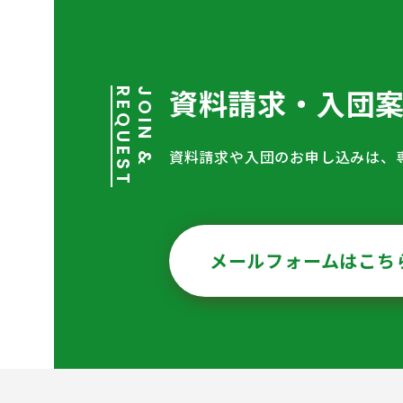
資料請求・入団
T
J
O
I
N
&
R
E
Q
U
E
S
資料請求や入団のお申し込みは、
メールフォームはこち